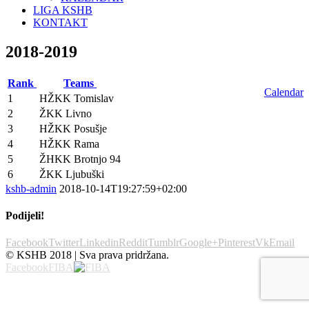
LIGA KSHB
KONTAKT
2018-2019
Rank
Teams
Calendar
1
HŽKK Tomislav
2
ŽKK Livno
3
HŽKK Posušje
4
HŽKK Rama
5
ŽHKK Brotnjo 94
6
ŽKK Ljubuški
kshb-admin
2018-10-14T19:27:59+02:00
Podijeli!
Facebook
Twitter
Linkedin
Reddit
Tumblr
Google+
Pinterest
Vk
Email
© KSHB 2018 | Sva prava pridržana.
Facebook
FIBA