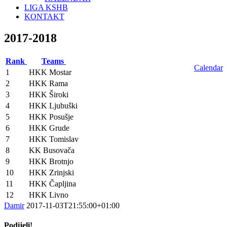
LIGA KSHB
KONTAKT
2017-2018
Rank
Teams
Calendar
1
HKK Mostar
2
HKK Rama
3
HKK Široki
4
HKK Ljubuški
5
HKK Posušje
6
HKK Grude
7
HKK Tomislav
8
KK Busovača
9
HKK Brotnjo
10
HKK Zrinjski
11
HKK Čapljina
12
HKK Livno
Damir
2017-11-03T21:55:00+01:00
Podijeli!