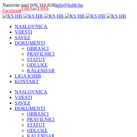
Nazovite nas! 036 316 618
|
info@kshb.ba
FIBA
Facebook
NASLOVNICA
VIJESTI
SAVEZ
DOKUMENTI
OBRASCI
PRAVILNICI
STATUT
ODLUKE
KALENDAR
LIGA KSHB
KONTAKT
NASLOVNICA
VIJESTI
SAVEZ
DOKUMENTI
OBRASCI
PRAVILNICI
STATUT
ODLUKE
KALENDAR