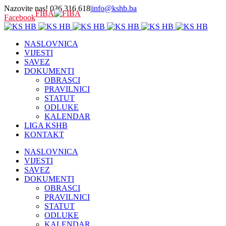
Nazovite nas! 036 316 618
|
info@kshb.ba
FIBA
Facebook
NASLOVNICA
VIJESTI
SAVEZ
DOKUMENTI
OBRASCI
PRAVILNICI
STATUT
ODLUKE
KALENDAR
LIGA KSHB
KONTAKT
NASLOVNICA
VIJESTI
SAVEZ
DOKUMENTI
OBRASCI
PRAVILNICI
STATUT
ODLUKE
KALENDAR