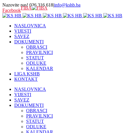
Nazovite nas! 036 316 618
|
info@kshb.ba
FIBA
Facebook
NASLOVNICA
VIJESTI
SAVEZ
DOKUMENTI
OBRASCI
PRAVILNICI
STATUT
ODLUKE
KALENDAR
LIGA KSHB
KONTAKT
NASLOVNICA
VIJESTI
SAVEZ
DOKUMENTI
OBRASCI
PRAVILNICI
STATUT
ODLUKE
KALENDAR