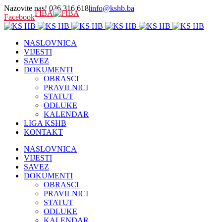
Nazovite nas! 036 316 618
|
info@kshb.ba
FIBA
Facebook
NASLOVNICA
VIJESTI
SAVEZ
DOKUMENTI
OBRASCI
PRAVILNICI
STATUT
ODLUKE
KALENDAR
LIGA KSHB
KONTAKT
NASLOVNICA
VIJESTI
SAVEZ
DOKUMENTI
OBRASCI
PRAVILNICI
STATUT
ODLUKE
KALENDAR