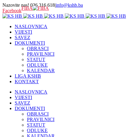
Nazovite nas! 036 316 618
|
info@kshb.ba
FIBA
Facebook
NASLOVNICA
VIJESTI
SAVEZ
DOKUMENTI
OBRASCI
PRAVILNICI
STATUT
ODLUKE
KALENDAR
LIGA KSHB
KONTAKT
NASLOVNICA
VIJESTI
SAVEZ
DOKUMENTI
OBRASCI
PRAVILNICI
STATUT
ODLUKE
KALENDAR