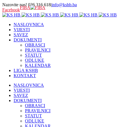
Nazovite nas! 036 316 618
|
info@kshb.ba
FIBA
Facebook
NASLOVNICA
VIJESTI
SAVEZ
DOKUMENTI
OBRASCI
PRAVILNICI
STATUT
ODLUKE
KALENDAR
LIGA KSHB
KONTAKT
NASLOVNICA
VIJESTI
SAVEZ
DOKUMENTI
OBRASCI
PRAVILNICI
STATUT
ODLUKE
KALENDAR