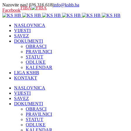
Nazovite nas! 036 316 618
|
info@kshb.ba
FIBA
Facebook
NASLOVNICA
VIJESTI
SAVEZ
DOKUMENTI
OBRASCI
PRAVILNICI
STATUT
ODLUKE
KALENDAR
LIGA KSHB
KONTAKT
NASLOVNICA
VIJESTI
SAVEZ
DOKUMENTI
OBRASCI
PRAVILNICI
STATUT
ODLUKE
KALENDAR