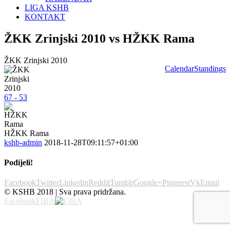
LIGA KSHB
KONTAKT
ŽKK Zrinjski 2010 vs HŽKK Rama
ŽKK Zrinjski 2010
Calendar
Standings
67 - 53
HŽKK Rama
kshb-admin
2018-11-28T09:11:57+01:00
Podijeli!
Facebook
Twitter
Linkedin
Reddit
Tumblr
Google+
Pinterest
Vk
Email
© KSHB 2018 | Sva prava pridržana.
Facebook
FIBA