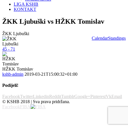
LIGA KSHB
KONTAKT
ŽKK Ljubuški vs HŽKK Tomislav
ŽKK Ljubuški
Calendar
Standings
45 - 71
HŽKK Tomislav
kshb-admin
2019-03-21T15:00:32+01:00
Podijeli!
Facebook
Twitter
Linkedin
Reddit
Tumblr
Google+
Pinterest
Vk
Email
© KSHB 2018 | Sva prava pridržana.
Facebook
FIBA