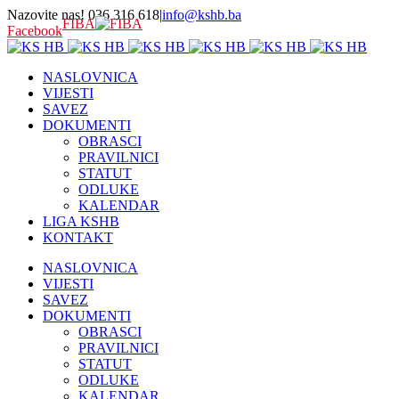
Nazovite nas! 036 316 618
|
info@kshb.ba
FIBA
Facebook
NASLOVNICA
VIJESTI
SAVEZ
DOKUMENTI
OBRASCI
PRAVILNICI
STATUT
ODLUKE
KALENDAR
LIGA KSHB
KONTAKT
NASLOVNICA
VIJESTI
SAVEZ
DOKUMENTI
OBRASCI
PRAVILNICI
STATUT
ODLUKE
KALENDAR