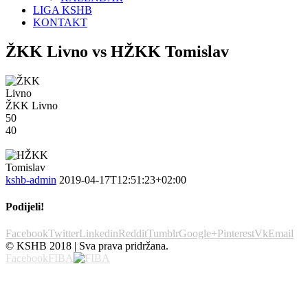
LIGA KSHB
KONTAKT
ŽKK Livno vs HŽKK Tomislav
ŽKK Livno
50
40
kshb-admin
2019-04-17T12:51:23+02:00
Podijeli!
Facebook
Twitter
Linkedin
Reddit
Tumblr
Google+
Pinterest
Vk
Email
© KSHB 2018 | Sva prava pridržana.
Facebook
FIBA