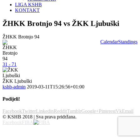
LIGA KSHB
KONTAKT
ŽHKK Brotnjo 94 vs ŽKK Ljubuški
ŽHKK Brotnjo 94
Calendar
Standings
31 - 71
ŽKK Ljubuški
kshb-admin
2019-03-11T15:26:56+01:00
Podijeli!
Facebook
Twitter
Linkedin
Reddit
Tumblr
Google+
Pinterest
Vk
Email
© KSHB 2018 | Sva prava pridržana.
Facebook
FIBA