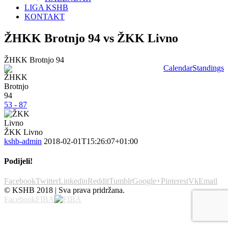
LIGA KSHB
KONTAKT
ŽHKK Brotnjo 94 vs ŽKK Livno
ŽHKK Brotnjo 94
Calendar
Standings
53 - 87
ŽKK Livno
kshb-admin
2018-02-01T15:26:07+01:00
Podijeli!
Facebook
Twitter
Linkedin
Reddit
Tumblr
Google+
Pinterest
Vk
Email
© KSHB 2018 | Sva prava pridržana.
Facebook
FIBA