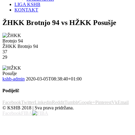
LIGA KSHB
KONTAKT
ŽHKK Brotnjo 94 vs HŽKK Posušje
ŽHKK Brotnjo 94
37
29
kshb-admin
2020-03-05T08:38:40+01:00
Podijeli!
Facebook
Twitter
Linkedin
Reddit
Tumblr
Google+
Pinterest
Vk
Email
© KSHB 2018 | Sva prava pridržana.
Facebook
FIBA