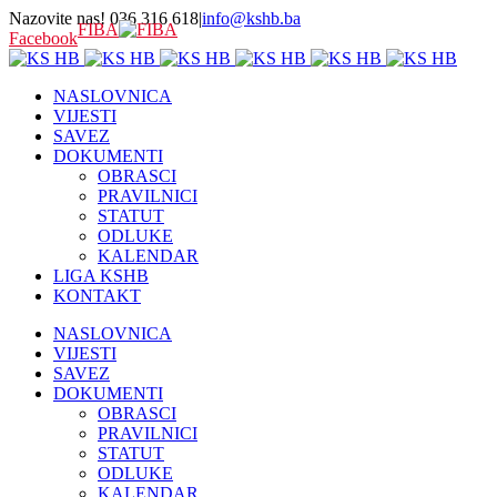
Nazovite nas! 036 316 618
|
info@kshb.ba
FIBA
Facebook
NASLOVNICA
VIJESTI
SAVEZ
DOKUMENTI
OBRASCI
PRAVILNICI
STATUT
ODLUKE
KALENDAR
LIGA KSHB
KONTAKT
NASLOVNICA
VIJESTI
SAVEZ
DOKUMENTI
OBRASCI
PRAVILNICI
STATUT
ODLUKE
KALENDAR