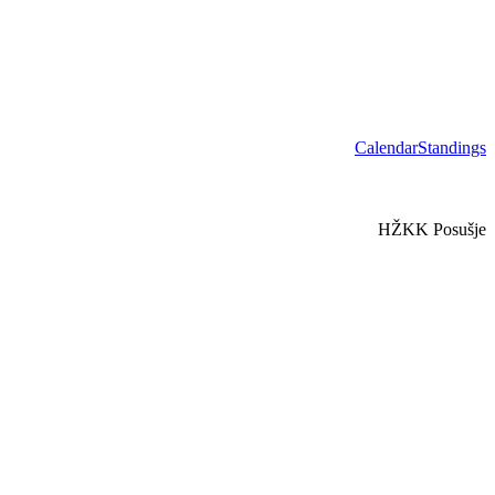
Calendar
Standings
HŽKK Posušje