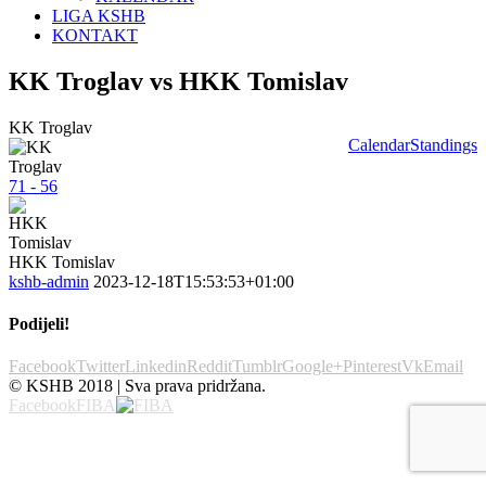
LIGA KSHB
KONTAKT
KK Troglav vs HKK Tomislav
KK Troglav
Calendar
Standings
71 - 56
HKK Tomislav
kshb-admin
2023-12-18T15:53:53+01:00
Podijeli!
Facebook
Twitter
Linkedin
Reddit
Tumblr
Google+
Pinterest
Vk
Email
© KSHB 2018 | Sva prava pridržana.
Facebook
FIBA