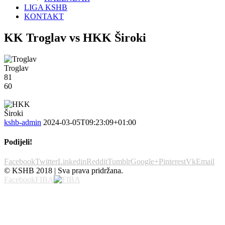
LIGA KSHB
KONTAKT
KK Troglav vs HKK Široki
Troglav
81
60
kshb-admin
2024-03-05T09:23:09+01:00
Podijeli!
Facebook
Twitter
Linkedin
Reddit
Tumblr
Google+
Pinterest
Vk
Email
© KSHB 2018 | Sva prava pridržana.
Facebook
FIBA