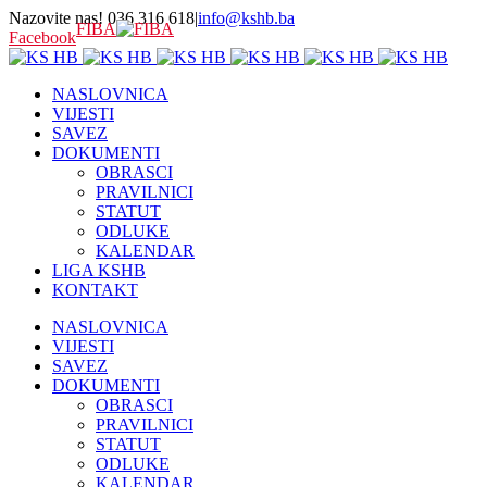
Nazovite nas! 036 316 618
|
info@kshb.ba
FIBA
Facebook
NASLOVNICA
VIJESTI
SAVEZ
DOKUMENTI
OBRASCI
PRAVILNICI
STATUT
ODLUKE
KALENDAR
LIGA KSHB
KONTAKT
NASLOVNICA
VIJESTI
SAVEZ
DOKUMENTI
OBRASCI
PRAVILNICI
STATUT
ODLUKE
KALENDAR