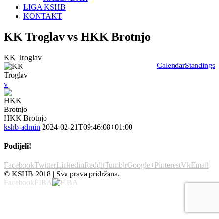
LIGA KSHB
KONTAKT
KK Troglav vs HKK Brotnjo
KK Troglav
Calendar
Standings
v
HKK Brotnjo
kshb-admin
2024-02-21T09:46:08+01:00
Podijeli!
Facebook
Twitter
Linkedin
Reddit
Tumblr
Google+
Pinterest
Vk
Email
© KSHB 2018 | Sva prava pridržana.
Facebook
FIBA