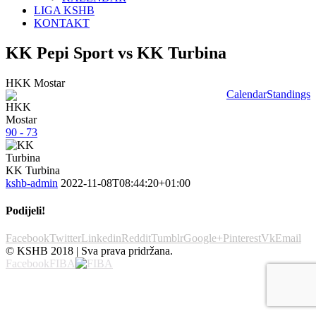
LIGA KSHB
KONTAKT
KK Pepi Sport vs KK Turbina
HKK Mostar
Calendar
Standings
90 - 73
KK Turbina
kshb-admin
2022-11-08T08:44:20+01:00
Podijeli!
Facebook
Twitter
Linkedin
Reddit
Tumblr
Google+
Pinterest
Vk
Email
© KSHB 2018 | Sva prava pridržana.
Facebook
FIBA