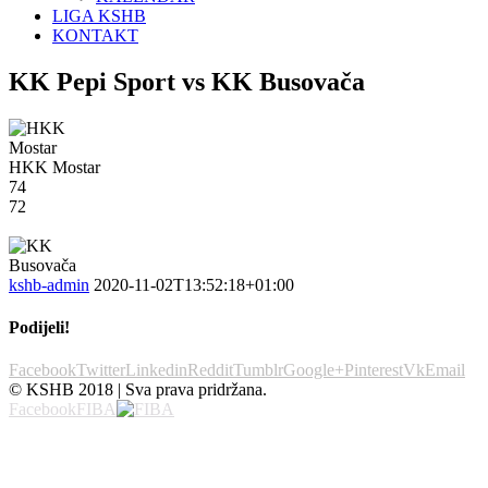
LIGA KSHB
KONTAKT
KK Pepi Sport vs KK Busovača
HKK Mostar
74
72
kshb-admin
2020-11-02T13:52:18+01:00
Podijeli!
Facebook
Twitter
Linkedin
Reddit
Tumblr
Google+
Pinterest
Vk
Email
© KSHB 2018 | Sva prava pridržana.
Facebook
FIBA