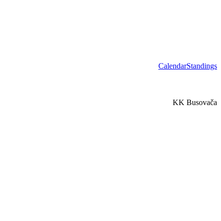
Calendar
Standings
KK Busovača