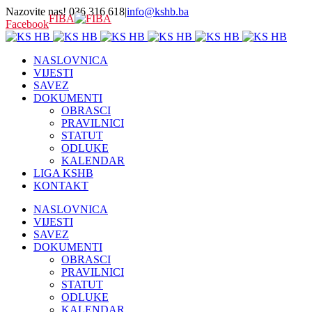
Nazovite nas! 036 316 618
|
info@kshb.ba
FIBA
Facebook
NASLOVNICA
VIJESTI
SAVEZ
DOKUMENTI
OBRASCI
PRAVILNICI
STATUT
ODLUKE
KALENDAR
LIGA KSHB
KONTAKT
NASLOVNICA
VIJESTI
SAVEZ
DOKUMENTI
OBRASCI
PRAVILNICI
STATUT
ODLUKE
KALENDAR