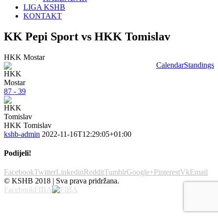
LIGA KSHB
KONTAKT
KK Pepi Sport vs HKK Tomislav
HKK Mostar
Calendar
Standings
87 - 39
HKK Tomislav
kshb-admin
2022-11-16T12:29:05+01:00
Podijeli!
Facebook
Twitter
Linkedin
Reddit
Tumblr
Google+
Pinterest
Vk
Email
© KSHB 2018 | Sva prava pridržana.
Facebook
FIBA