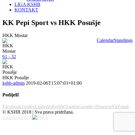
LIGA KSHB
KONTAKT
KK Pepi Sport vs HKK Posušje
HKK Mostar
Calendar
Standings
61 - 32
HKK Posušje
kshb-admin
2019-02-06T15:07:03+01:00
Podijeli!
Facebook
Twitter
Linkedin
Reddit
Tumblr
Google+
Pinterest
Vk
Email
© KSHB 2018 | Sva prava pridržana.
Facebook
FIBA