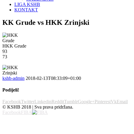
LIGA KSHB
KONTAKT
KK Grude vs HKK Zrinjski
HKK Grude
93
73
kshb-admin
2018-02-13T08:33:09+01:00
Podijeli!
Facebook
Twitter
Linkedin
Reddit
Tumblr
Google+
Pinterest
Vk
Email
© KSHB 2018 | Sva prava pridržana.
Facebook
FIBA