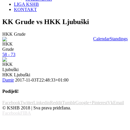
LIGA KSHB
KONTAKT
KK Grude vs HKK Ljubuški
HKK Grude
Calendar
Standings
58 - 73
HKK Ljubuški
Damir
2017-11-03T22:48:33+01:00
Podijeli!
Facebook
Twitter
Linkedin
Reddit
Tumblr
Google+
Pinterest
Vk
Email
© KSHB 2018 | Sva prava pridržana.
Facebook
FIBA