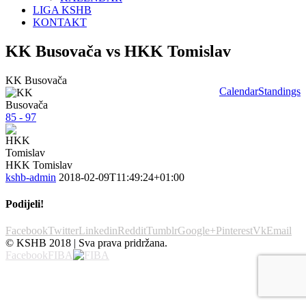
LIGA KSHB
KONTAKT
KK Busovača vs HKK Tomislav
KK Busovača
Calendar
Standings
85 - 97
HKK Tomislav
kshb-admin
2018-02-09T11:49:24+01:00
Podijeli!
Facebook
Twitter
Linkedin
Reddit
Tumblr
Google+
Pinterest
Vk
Email
© KSHB 2018 | Sva prava pridržana.
Facebook
FIBA