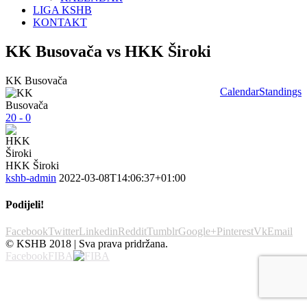
LIGA KSHB
KONTAKT
KK Busovača vs HKK Široki
KK Busovača
Calendar
Standings
20 - 0
HKK Široki
kshb-admin
2022-03-08T14:06:37+01:00
Podijeli!
Facebook
Twitter
Linkedin
Reddit
Tumblr
Google+
Pinterest
Vk
Email
© KSHB 2018 | Sva prava pridržana.
Facebook
FIBA