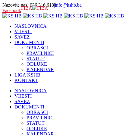
Nazovite nas! 036 316 618
|
info@kshb.ba
FIBA
Facebook
NASLOVNICA
VIJESTI
SAVEZ
DOKUMENTI
OBRASCI
PRAVILNICI
STATUT
ODLUKE
KALENDAR
LIGA KSHB
KONTAKT
NASLOVNICA
VIJESTI
SAVEZ
DOKUMENTI
OBRASCI
PRAVILNICI
STATUT
ODLUKE
KALENDAR