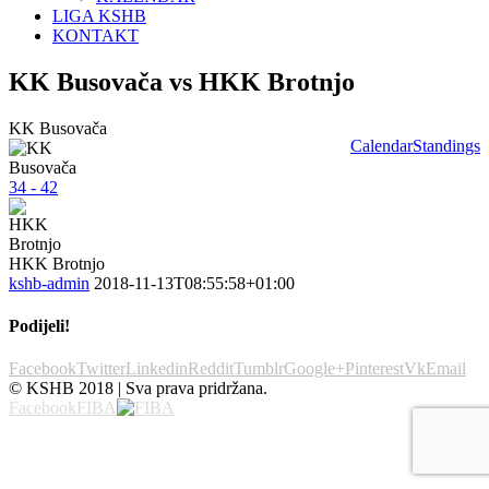
LIGA KSHB
KONTAKT
KK Busovača vs HKK Brotnjo
KK Busovača
Calendar
Standings
34 - 42
HKK Brotnjo
kshb-admin
2018-11-13T08:55:58+01:00
Podijeli!
Facebook
Twitter
Linkedin
Reddit
Tumblr
Google+
Pinterest
Vk
Email
© KSHB 2018 | Sva prava pridržana.
Facebook
FIBA