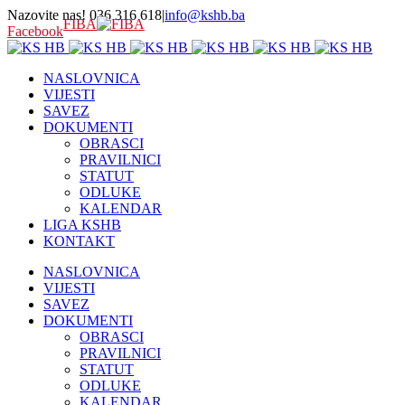
Nazovite nas! 036 316 618
|
info@kshb.ba
FIBA
Facebook
NASLOVNICA
VIJESTI
SAVEZ
DOKUMENTI
OBRASCI
PRAVILNICI
STATUT
ODLUKE
KALENDAR
LIGA KSHB
KONTAKT
NASLOVNICA
VIJESTI
SAVEZ
DOKUMENTI
OBRASCI
PRAVILNICI
STATUT
ODLUKE
KALENDAR