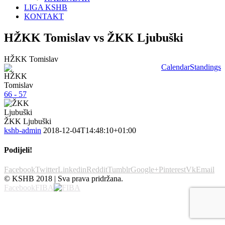
LIGA KSHB
KONTAKT
HŽKK Tomislav vs ŽKK Ljubuški
HŽKK Tomislav
Calendar
Standings
66 - 57
ŽKK Ljubuški
kshb-admin
2018-12-04T14:48:10+01:00
Podijeli!
Facebook
Twitter
Linkedin
Reddit
Tumblr
Google+
Pinterest
Vk
Email
© KSHB 2018 | Sva prava pridržana.
Facebook
FIBA