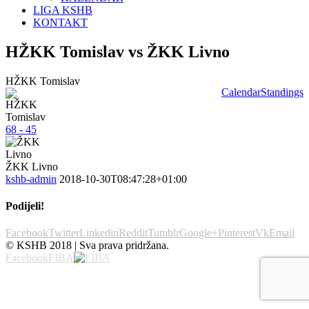
LIGA KSHB
KONTAKT
HŽKK Tomislav vs ŽKK Livno
HŽKK Tomislav
Calendar
Standings
68 - 45
ŽKK Livno
kshb-admin
2018-10-30T08:47:28+01:00
Podijeli!
Facebook
Twitter
Linkedin
Reddit
Tumblr
Google+
Pinterest
Vk
Email
© KSHB 2018 | Sva prava pridržana.
Facebook
FIBA