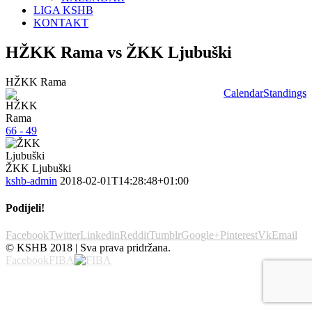
LIGA KSHB
KONTAKT
HŽKK Rama vs ŽKK Ljubuški
HŽKK Rama
Calendar
Standings
66 - 49
ŽKK Ljubuški
kshb-admin
2018-02-01T14:28:48+01:00
Podijeli!
Facebook
Twitter
Linkedin
Reddit
Tumblr
Google+
Pinterest
Vk
Email
© KSHB 2018 | Sva prava pridržana.
Facebook
FIBA