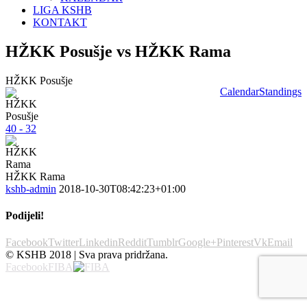
LIGA KSHB
KONTAKT
HŽKK Posušje vs HŽKK Rama
HŽKK Posušje
Calendar
Standings
40 - 32
HŽKK Rama
kshb-admin
2018-10-30T08:42:23+01:00
Podijeli!
Facebook
Twitter
Linkedin
Reddit
Tumblr
Google+
Pinterest
Vk
Email
© KSHB 2018 | Sva prava pridržana.
Facebook
FIBA