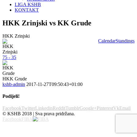
LIGA KSHB
KONTAKT
HKK Zrinjski vs KK Grude
HKK Zrinjski
Calendar
Standings
75 - 35
HKK Grude
kshb-admin
2017-11-27T09:50:43+01:00
Podijeli!
Facebook
Twitter
Linkedin
Reddit
Tumblr
Google+
Pinterest
Vk
Email
© KSHB 2018 | Sva prava pridržana.
Facebook
FIBA