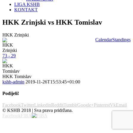
LIGA KSHB
KONTAKT
HKK Zrinjski vs HKK Tomislav
HKK Zrinjski
Calendar
Standings
73 - 29
HKK Tomislav
kshb-admin
2019-11-26T15:53:45+01:00
Podijeli!
Facebook
Twitter
Linkedin
Reddit
Tumblr
Google+
Pinterest
Vk
Email
© KSHB 2018 | Sva prava pridržana.
Facebook
FIBA