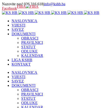
Nazovite nas! 036 316 618
|
info@kshb.ba
FIBA
Facebook
NASLOVNICA
VIJESTI
SAVEZ
DOKUMENTI
OBRASCI
PRAVILNICI
STATUT
ODLUKE
KALENDAR
LIGA KSHB
KONTAKT
NASLOVNICA
VIJESTI
SAVEZ
DOKUMENTI
OBRASCI
PRAVILNICI
STATUT
ODLUKE
KALENDAR