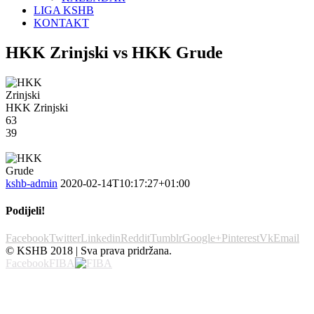
LIGA KSHB
KONTAKT
HKK Zrinjski vs HKK Grude
HKK Zrinjski
63
39
kshb-admin
2020-02-14T10:17:27+01:00
Podijeli!
Facebook
Twitter
Linkedin
Reddit
Tumblr
Google+
Pinterest
Vk
Email
© KSHB 2018 | Sva prava pridržana.
Facebook
FIBA