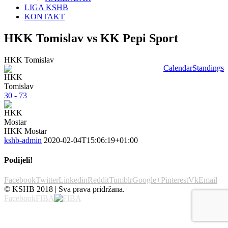
LIGA KSHB
KONTAKT
HKK Tomislav vs KK Pepi Sport
HKK Tomislav
Calendar
Standings
30 - 73
HKK Mostar
kshb-admin
2020-02-04T15:06:19+01:00
Podijeli!
Facebook
Twitter
Linkedin
Reddit
Tumblr
Google+
Pinterest
Vk
Email
© KSHB 2018 | Sva prava pridržana.
Facebook
FIBA