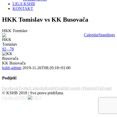
LIGA KSHB
KONTAKT
HKK Tomislav vs KK Busovača
HKK Tomislav
Calendar
Standings
92 - 78
KK Busovača
kshb-admin
2019-11-26T08:20:18+01:00
Podijeli!
Facebook
Twitter
Linkedin
Reddit
Tumblr
Google+
Pinterest
Vk
Email
© KSHB 2018 | Sva prava pridržana.
Facebook
FIBA