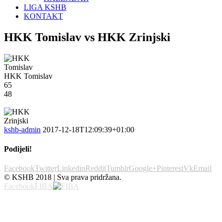
LIGA KSHB
KONTAKT
HKK Tomislav vs HKK Zrinjski
HKK Tomislav
65
48
kshb-admin
2017-12-18T12:09:39+01:00
Podijeli!
Facebook
Twitter
Linkedin
Reddit
Tumblr
Google+
Pinterest
Vk
Email
© KSHB 2018 | Sva prava pridržana.
Facebook
FIBA