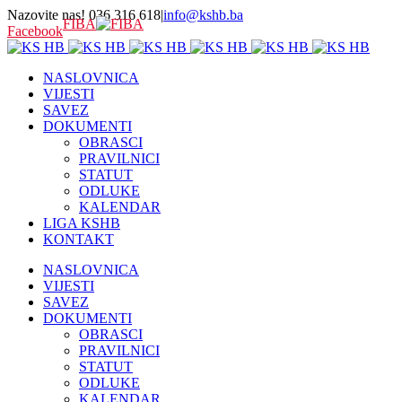
Nazovite nas! 036 316 618
|
info@kshb.ba
FIBA
Facebook
NASLOVNICA
VIJESTI
SAVEZ
DOKUMENTI
OBRASCI
PRAVILNICI
STATUT
ODLUKE
KALENDAR
LIGA KSHB
KONTAKT
NASLOVNICA
VIJESTI
SAVEZ
DOKUMENTI
OBRASCI
PRAVILNICI
STATUT
ODLUKE
KALENDAR