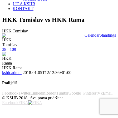
LIGA KSHB
KONTAKT
HKK Tomislav vs HKK Rama
HKK Tomislav
Calendar
Standings
38 - 109
HKK Rama
kshb-admin
2018-01-05T12:12:36+01:00
Podijeli!
Facebook
Twitter
Linkedin
Reddit
Tumblr
Google+
Pinterest
Vk
Email
© KSHB 2018 | Sva prava pridržana.
Facebook
FIBA