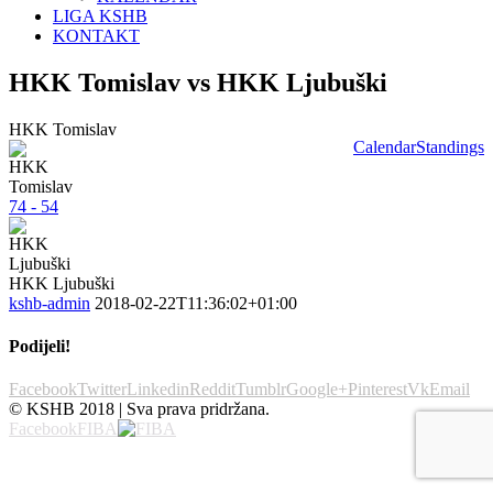
LIGA KSHB
KONTAKT
HKK Tomislav vs HKK Ljubuški
HKK Tomislav
Calendar
Standings
74 - 54
HKK Ljubuški
kshb-admin
2018-02-22T11:36:02+01:00
Podijeli!
Facebook
Twitter
Linkedin
Reddit
Tumblr
Google+
Pinterest
Vk
Email
© KSHB 2018 | Sva prava pridržana.
Facebook
FIBA