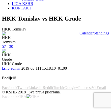
LIGA KSHB
KONTAKT
HKK Tomislav vs HKK Grude
HKK Tomislav
Calendar
Standings
57 - 30
HKK Grude
kshb-admin
2019-03-11T15:18:10+01:00
Podijeli!
Facebook
Twitter
Linkedin
Reddit
Tumblr
Google+
Pinterest
Vk
Email
© KSHB 2018 | Sva prava pridržana.
Facebook
FIBA