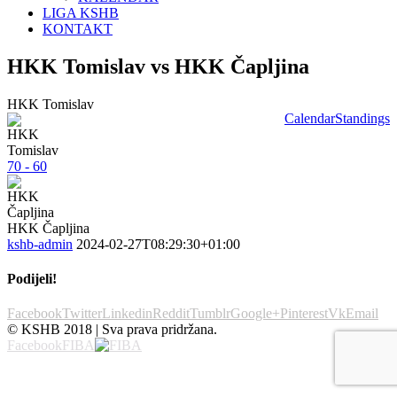
LIGA KSHB
KONTAKT
HKK Tomislav vs HKK Čapljina
HKK Tomislav
Calendar
Standings
70 - 60
HKK Čapljina
kshb-admin
2024-02-27T08:29:30+01:00
Podijeli!
Facebook
Twitter
Linkedin
Reddit
Tumblr
Google+
Pinterest
Vk
Email
© KSHB 2018 | Sva prava pridržana.
Facebook
FIBA