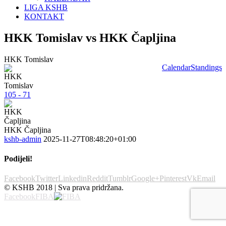
LIGA KSHB
KONTAKT
HKK Tomislav vs HKK Čapljina
HKK Tomislav
Calendar
Standings
105 - 71
HKK Čapljina
kshb-admin
2025-11-27T08:48:20+01:00
Podijeli!
Facebook
Twitter
Linkedin
Reddit
Tumblr
Google+
Pinterest
Vk
Email
© KSHB 2018 | Sva prava pridržana.
Facebook
FIBA