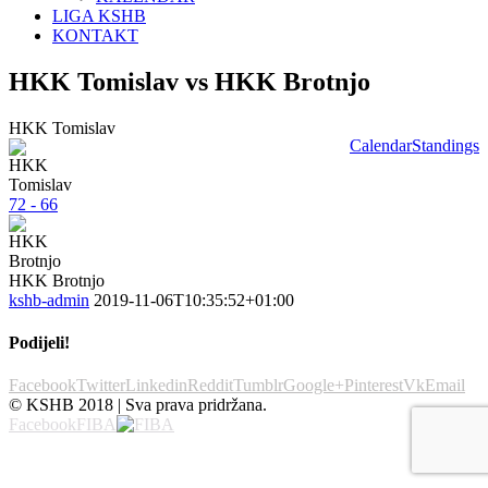
LIGA KSHB
KONTAKT
HKK Tomislav vs HKK Brotnjo
HKK Tomislav
Calendar
Standings
72 - 66
HKK Brotnjo
kshb-admin
2019-11-06T10:35:52+01:00
Podijeli!
Facebook
Twitter
Linkedin
Reddit
Tumblr
Google+
Pinterest
Vk
Email
© KSHB 2018 | Sva prava pridržana.
Facebook
FIBA