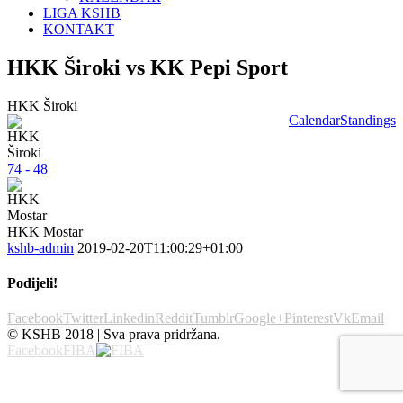
LIGA KSHB
KONTAKT
HKK Široki vs KK Pepi Sport
HKK Široki
Calendar
Standings
74 - 48
HKK Mostar
kshb-admin
2019-02-20T11:00:29+01:00
Podijeli!
Facebook
Twitter
Linkedin
Reddit
Tumblr
Google+
Pinterest
Vk
Email
© KSHB 2018 | Sva prava pridržana.
Facebook
FIBA