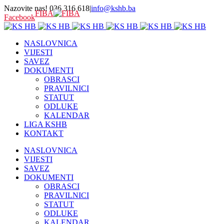
Nazovite nas! 036 316 618
|
info@kshb.ba
FIBA
Facebook
NASLOVNICA
VIJESTI
SAVEZ
DOKUMENTI
OBRASCI
PRAVILNICI
STATUT
ODLUKE
KALENDAR
LIGA KSHB
KONTAKT
NASLOVNICA
VIJESTI
SAVEZ
DOKUMENTI
OBRASCI
PRAVILNICI
STATUT
ODLUKE
KALENDAR