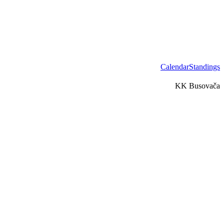
Calendar
Standings
KK Busovača