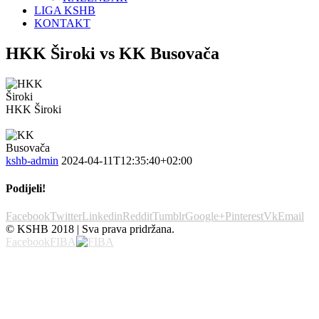
LIGA KSHB
KONTAKT
HKK Široki vs KK Busovača
HKK Široki
kshb-admin
2024-04-11T12:35:40+02:00
Podijeli!
Facebook
Twitter
Linkedin
Reddit
Tumblr
Google+
Pinterest
Vk
Email
© KSHB 2018 | Sva prava pridržana.
Facebook
FIBA