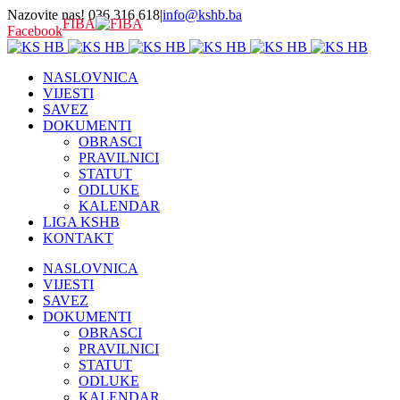
Nazovite nas! 036 316 618
|
info@kshb.ba
FIBA
Facebook
NASLOVNICA
VIJESTI
SAVEZ
DOKUMENTI
OBRASCI
PRAVILNICI
STATUT
ODLUKE
KALENDAR
LIGA KSHB
KONTAKT
NASLOVNICA
VIJESTI
SAVEZ
DOKUMENTI
OBRASCI
PRAVILNICI
STATUT
ODLUKE
KALENDAR