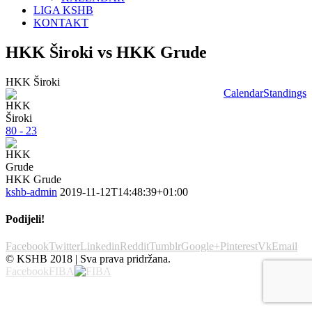
LIGA KSHB
KONTAKT
HKK Široki vs HKK Grude
HKK Široki
Calendar
Standings
80 - 23
HKK Grude
kshb-admin
2019-11-12T14:48:39+01:00
Podijeli!
Facebook
Twitter
Linkedin
Reddit
Tumblr
Google+
Pinterest
Vk
Email
© KSHB 2018 | Sva prava pridržana.
Facebook
FIBA