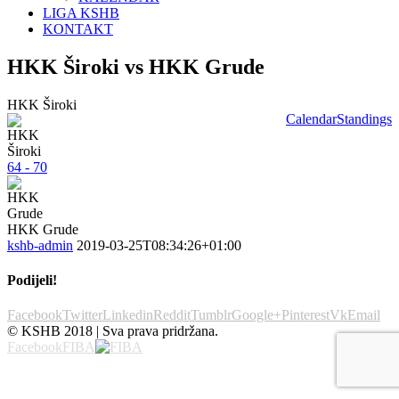
LIGA KSHB
KONTAKT
HKK Široki vs HKK Grude
HKK Široki
Calendar
Standings
64 - 70
HKK Grude
kshb-admin
2019-03-25T08:34:26+01:00
Podijeli!
Facebook
Twitter
Linkedin
Reddit
Tumblr
Google+
Pinterest
Vk
Email
© KSHB 2018 | Sva prava pridržana.
Facebook
FIBA