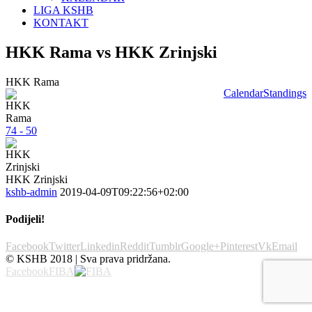
LIGA KSHB
KONTAKT
HKK Rama vs HKK Zrinjski
HKK Rama
Calendar
Standings
74 - 50
HKK Zrinjski
kshb-admin
2019-04-09T09:22:56+02:00
Podijeli!
Facebook
Twitter
Linkedin
Reddit
Tumblr
Google+
Pinterest
Vk
Email
© KSHB 2018 | Sva prava pridržana.
Facebook
FIBA