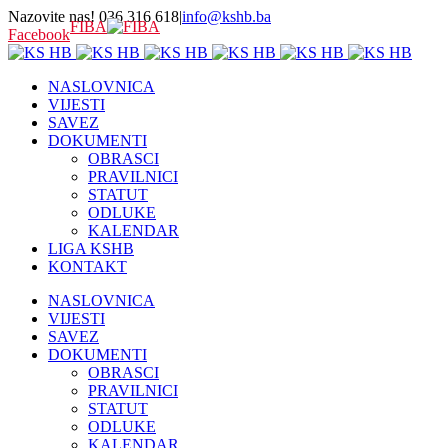
Nazovite nas! 036 316 618
|
info@kshb.ba
FIBA
Facebook
NASLOVNICA
VIJESTI
SAVEZ
DOKUMENTI
OBRASCI
PRAVILNICI
STATUT
ODLUKE
KALENDAR
LIGA KSHB
KONTAKT
NASLOVNICA
VIJESTI
SAVEZ
DOKUMENTI
OBRASCI
PRAVILNICI
STATUT
ODLUKE
KALENDAR