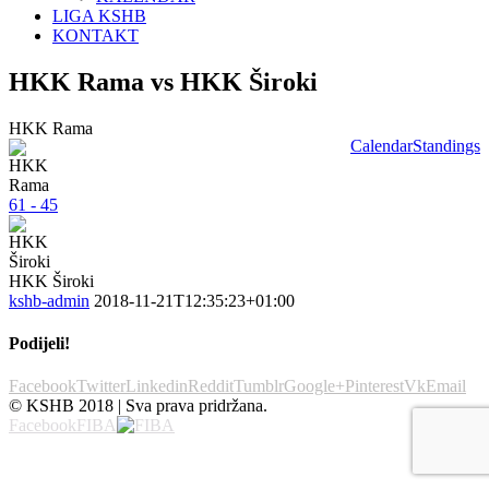
LIGA KSHB
KONTAKT
HKK Rama vs HKK Široki
HKK Rama
Calendar
Standings
61 - 45
HKK Široki
kshb-admin
2018-11-21T12:35:23+01:00
Podijeli!
Facebook
Twitter
Linkedin
Reddit
Tumblr
Google+
Pinterest
Vk
Email
© KSHB 2018 | Sva prava pridržana.
Facebook
FIBA